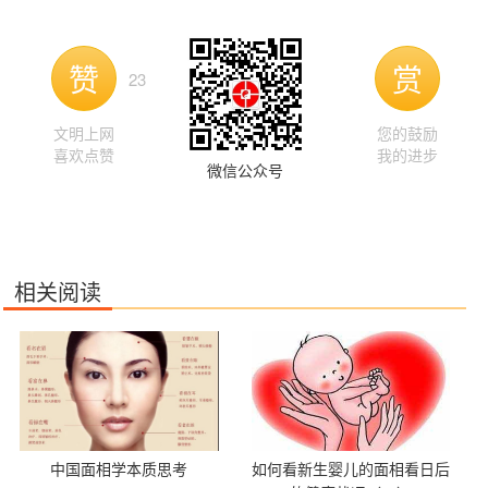
赞
赏
23
文明上网
您的鼓励
喜欢点赞
我的进步
微信公众号
相关阅读
中国面相学本质思考
如何看新生婴儿的面相看日后