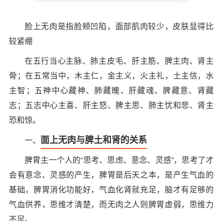
脸上无肉是指脸颊凹陷，面部肌肉较少，皮肤显得比
较紧绷
在五行当心主脉、肺主皮毛、肝主筋、脾主肉、肾主
骨；在五常当中，木主仁，金主义，火主礼，土主信，水
主智；五神中心藏神、肺藏魄、肝藏魂、脾藏意、肾藏
志；五志中心主喜、肝主怒、脾主思、肺主忧和悲、肾主
恐和惊。
面上无肉与脾土和肾的关系
一、
脾胃主一个人的“思考、思虑、意念、灵感”，思考了才
会有意念、灵感的产生，脾胃是后天之本，是产生气血的
基础，脾胃消化功能好，气血化肾就充足，脑才有足够的
气血供养，思维才清楚，而无肉之人则脾胃虚弱，思维力
不足。