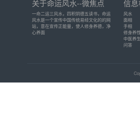
关于命运风水--微焦点
信息
一命二运三风水，四积阴德五读书，命运
风水
风水是一个宣传中国传统易经文化的的网
面相
站，意在宣传正能量，使人修身养德，净
手相
心养面
修身养
中医养
问答
Co