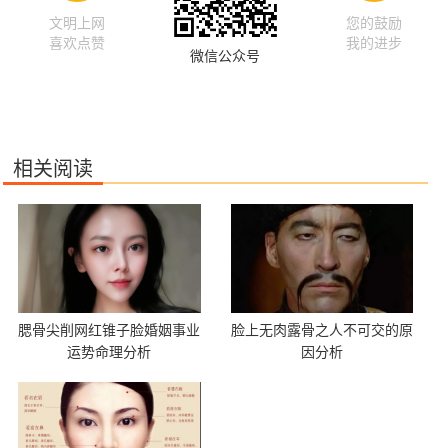
文明上网
您的鼓励
喜欢点赞
我的进步
微信公众号
相关阅读
腮骨尖削网红锥子脸婚姻事业
脸上无肉露骨之人不可交的原
运势命理分析
因分析