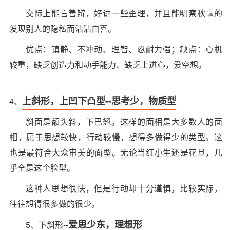
交际上能言善辩，好讲一些歪理，并且能明察秋毫的
发现别人的隐私而沾沾自喜。
优点：镇静、不冲动、理智、忍耐力强；缺点：心机
较重，缺乏创造力和动手能力、缺乏上进心，爱空想。
上斜形，上凹下凸型--思考少，物质型
4、
斜面是额头斜，下巴翘。这样的面相是大多数人的面
相，属于思想较快，行动较慢，想得多做得少的类型。这
也是最符合大众审美的面型。无论当红小生还是花旦，几
乎全是这个脸型。
这种人思想很快，但是行动却十分谨慎，比较实际，
往往想得很多做的很少。
爱思少东，理想形
5、下斜形--